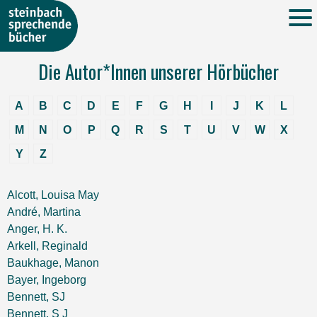
Die Autor*Innen unserer Hörbücher
A
B
C
D
E
F
G
H
I
J
K
L
M
N
O
P
Q
R
S
T
U
V
W
X
Y
Z
Alcott, Louisa May
André, Martina
Anger, H. K.
Arkell, Reginald
Baukhage, Manon
Bayer, Ingeborg
Bennett, SJ
Bennett, S J