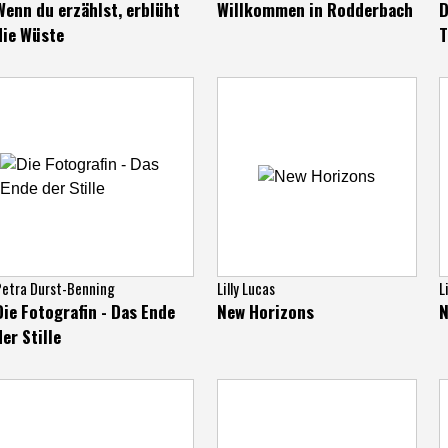
Wenn du erzählst, erblüht
Willkommen in Rodderbach
D
die Wüste
Petra Durst-Benning
Lilly Lucas
L
Die Fotografin - Das Ende
New Horizons
N
der Stille