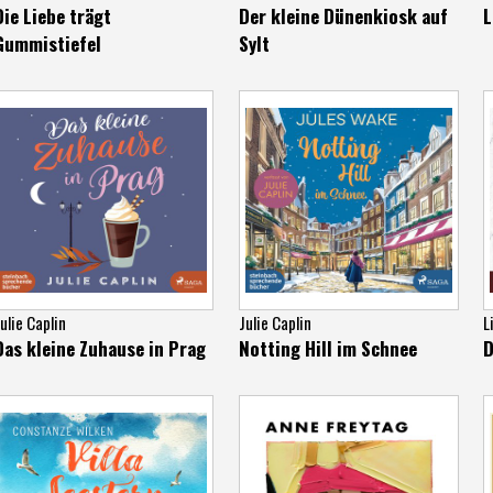
Die Liebe trägt
Der kleine Dünenkiosk auf
L
Gummistiefel
Sylt
ulie Caplin
Julie Caplin
L
Das kleine Zuhause in Prag
Notting Hill im Schnee
D