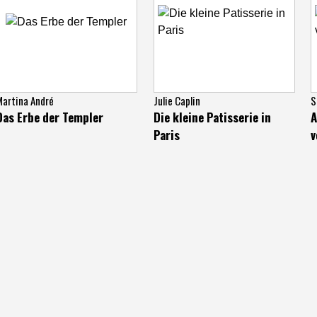
Martina André
Julie Caplin
S
Das Erbe der Templer
Die kleine Patisserie in
A
Paris
v