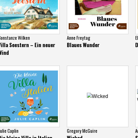
Constanze Wilken
Anne Freytag
E
Villa Seestern – Ein neuer
Blaues Wunder
D
Wind
ulie Caplin
Gregory McGuire
A
Die kleine Villa in Italien
Wicked
S