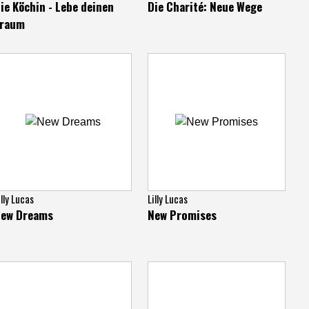
ie Köchin - Lebe deinen
Die Charité: Neue Wege
Traum
illy Lucas
Lilly Lucas
ew Dreams
New Promises