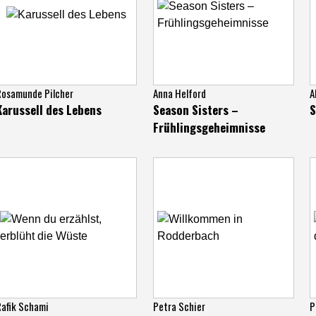
Rosamunde Pilcher
Anna Helford
A
Karussell des Lebens
Season Sisters –
S
Frühlingsgeheimnisse
afik Schami
Petra Schier
P