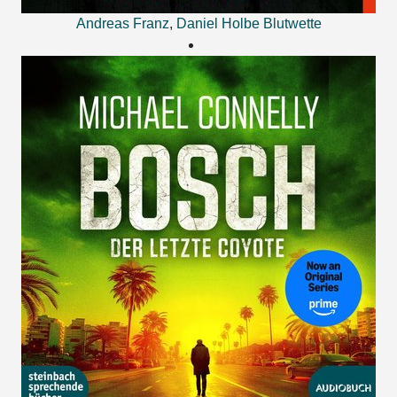
Andreas Franz
,
Daniel Holbe
Blutwette