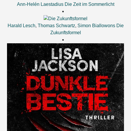
Ann-Helén Laestadius
Die Zeit im Sommerlicht
Harald Lesch
,
Thomas Schwartz
,
Simon Biallowons
Die
Zukunftsformel